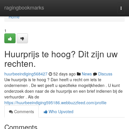
Home
ragingbookmarks
Togg
navi
Home
1
Huurprijs te hoog? Dit zijn uw
rechten.
huurbeeindiging568427
52 days ago
News
Discuss
Uw huurprijs is te hoog ? Dan heeft u recht om iets te
ondernemen . De wet geeft u specifieke mogelijkheden . U kunt
onderzoek doen naar de de huurprijs en een brief indienen bij de
verhuurder . Als de
https://huurbeeindiging595186.webbuzzfeed.com/profile
Comments
Who Upvoted
Comments