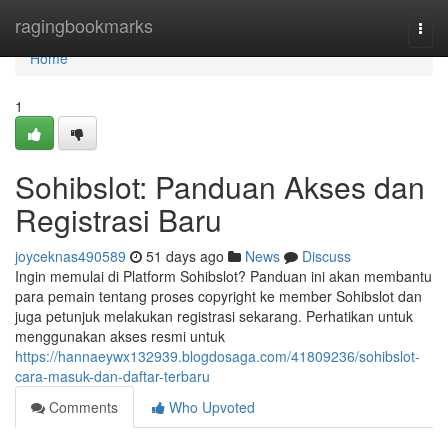
Home
ragingbookmarks
Togg
navi
Home
1
Sohibslot: Panduan Akses dan
Registrasi Baru
joyceknas490589
51 days ago
News
Discuss
Ingin memulai di Platform Sohibslot? Panduan ini akan membantu
para pemain tentang proses copyright ke member Sohibslot dan
juga petunjuk melakukan registrasi sekarang. Perhatikan untuk
menggunakan akses resmi untuk
https://hannaeywx132939.blogdosaga.com/41809236/sohibslot-
cara-masuk-dan-daftar-terbaru
Comments
Who Upvoted