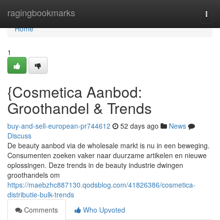
Home
ragingbookmarks
Togg
navi
Home
1
{Cosmetica Aanbod:
Groothandel & Trends
buy-and-sell-european-pr744612
52 days ago
News
Discuss
De beauty aanbod via de wholesale markt is nu in een beweging.
Consumenten zoeken vaker naar duurzame artikelen en nieuwe
oplossingen. Deze trends in de beauty industrie dwingen
groothandels om
https://maebzhc887130.qodsblog.com/41826386/cosmetica-
distributie-bulk-trends
Comments
Who Upvoted