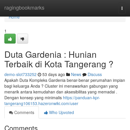
Home
ragingbookmarks
Togg
navi
Home
1
Duta Gardenia : Hunian
Terbaik di Kota Tangerang ?
demo-slot733252
53 days ago
News
Discuss
Apakah Duta Kompleks Gardenia benar-benar perumahan impian
bagi keluarga Anda ? Cluster ini menawarkan gabungan yang
menarik antara kemudahan dan aksesibilitas yang memadai .
Dengan konsep yang minimalis
https://panduan-kpr-
tangerang106153.hazeronwiki.com/user
Comments
Who Upvoted
Comments