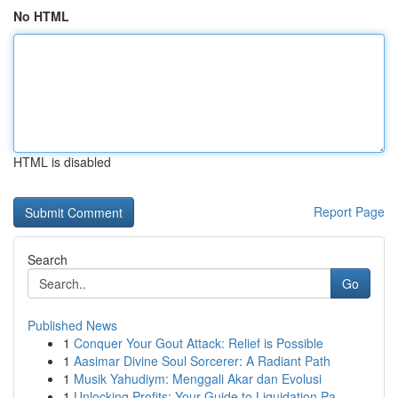
No HTML
HTML is disabled
Report Page
Search
Go
Published News
1
Conquer Your Gout Attack: Relief is Possible
1
Aasimar Divine Soul Sorcerer: A Radiant Path
1
Musik Yahudiym: Menggali Akar dan Evolusi
1
Unlocking Profits: Your Guide to Liquidation Pa...