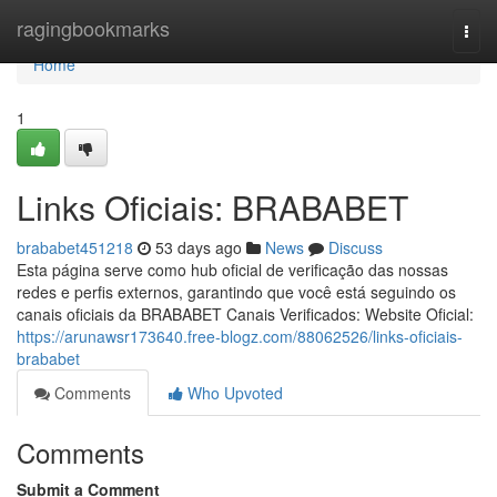
Home
ragingbookmarks
Togg
navi
Home
1
Links Oficiais: BRABABET
brababet451218
53 days ago
News
Discuss
Esta página serve como hub oficial de verificação das nossas
redes e perfis externos, garantindo que você está seguindo os
canais oficiais da BRABABET Canais Verificados: Website Oficial:
https://arunawsr173640.free-blogz.com/88062526/links-oficiais-
brababet
Comments
Who Upvoted
Comments
Submit a Comment