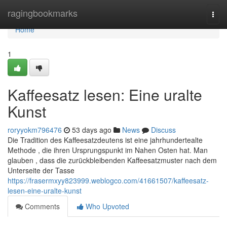
Home
ragingbookmarks
Togg
navi
Home
1
Kaffeesatz lesen: Eine uralte
Kunst
roryyokm796476
53 days ago
News
Discuss
Die Tradition des Kaffeesatzdeutens ist eine jahrhundertealte
Methode , die ihren Ursprungspunkt im Nahen Osten hat. Man
glauben , dass die zurückbleibenden Kaffeesatzmuster nach dem
Unterseite der Tasse
https://frasermxyy823999.weblogco.com/41661507/kaffeesatz-
lesen-eine-uralte-kunst
Comments
Who Upvoted