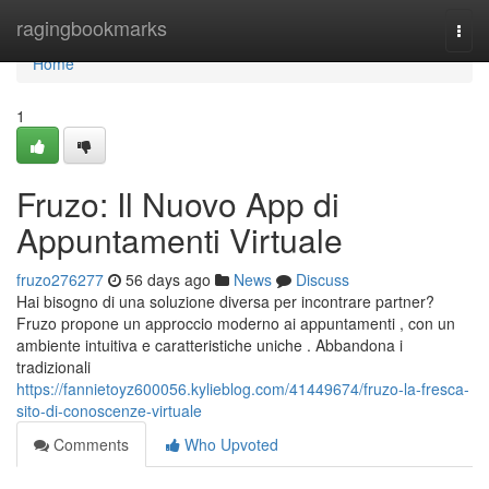
Home
ragingbookmarks
Togg
navi
Home
1
Fruzo: Il Nuovo App di
Appuntamenti Virtuale
fruzo276277
56 days ago
News
Discuss
Hai bisogno di una soluzione diversa per incontrare partner?
Fruzo propone un approccio moderno ai appuntamenti , con un
ambiente intuitiva e caratteristiche uniche . Abbandona i
tradizionali
https://fannietoyz600056.kylieblog.com/41449674/fruzo-la-fresca-
sito-di-conoscenze-virtuale
Comments
Who Upvoted