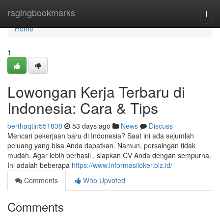
Home
ragingbookmarks
Togg
navi
Home
1
Lowongan Kerja Terbaru di
Indonesia: Cara & Tips
berthaqtln551838
53 days ago
News
Discuss
Mencari pekerjaan baru di Indonesia? Saat ini ada sejumlah
peluang yang bisa Anda dapatkan. Namun, persaingan tidak
mudah. Agar lebih berhasil , siapkan CV Anda dengan sempurna.
Ini adalah beberapa
https://www.informasiloker.biz.id/
Comments
Who Upvoted
Comments