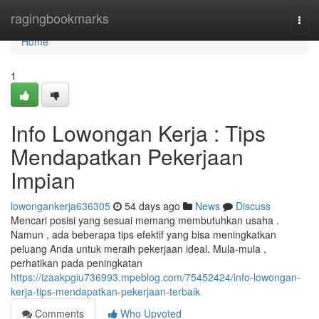
Home
ragingbookmarks
Togg
navi
Home
1
Info Lowongan Kerja : Tips
Mendapatkan Pekerjaan
Impian
lowongankerja636305
54 days ago
News
Discuss
Mencari posisi yang sesuai memang membutuhkan usaha .
Namun , ada beberapa tips efektif yang bisa meningkatkan
peluang Anda untuk meraih pekerjaan ideal. Mula-mula ,
perhatikan pada peningkatan
https://izaakpgiu736993.mpeblog.com/75452424/info-lowongan-
kerja-tips-mendapatkan-pekerjaan-terbaik
Comments
Who Upvoted