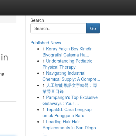
Search
Go
Published News
1
Koray Yalçın Bey Kimdir,
in
Biyografisi Çalışma Ha...
1
Understanding Pediatric
Physical Therapy
1
Navigating Industrial
ema
Chemical Supply: A Compre...
1
人工智能粵語文字轉聲：專
業聲音目錄
1
Pampanga's Top Exclusive
Getaways : Your ...
1
Tepat4d: Cara Lengkap
untuk Pengguna Baru
1
Leading Hair Hair
Replacements in San Diego
:...