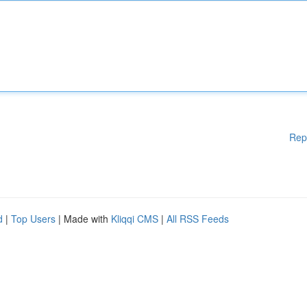
Rep
d
|
Top Users
| Made with
Kliqqi CMS
|
All RSS Feeds