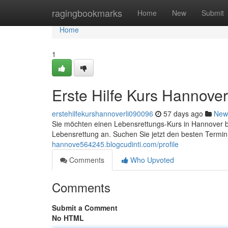
Home
ragingbookmarks
Home
New
Submit
Home
1
Erste Hilfe Kurs Hannove
erstehilfekurshannoverli090096
57 days ago
New
Sie möchten einen Lebensrettungs-Kurs in Hannover 
Lebensrettung an. Suchen Sie jetzt den besten Termin
hannove564245.blogcudinti.com/profile
Comments
Who Upvoted
Comments
Submit a Comment
No HTML