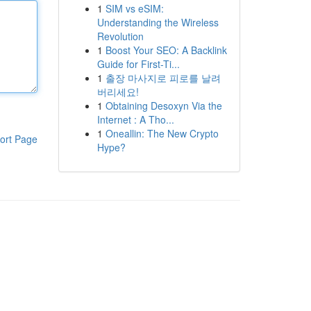
1
SIM vs eSIM:
Understanding the Wireless
Revolution
1
Boost Your SEO: A Backlink
Guide for First-Ti...
1
출장 마사지로 피로를 날려
버리세요!
1
Obtaining Desoxyn Via the
Internet : A Tho...
1
Oneallin: The New Crypto
ort Page
Hype?