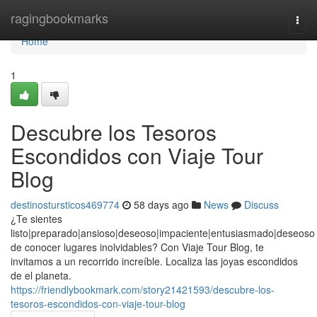
Home
ragingbookmarks
Togg
navi
Home
1
Descubre los Tesoros
Escondidos con Viaje Tour
Blog
destinostursticos469774
58 days ago
News
Discuss
¿Te sientes
listo|preparado|ansioso|deseoso|impaciente|entusiasmado|deseoso
de conocer lugares inolvidables? Con Viaje Tour Blog, te
invitamos a un recorrido increíble. Localiza las joyas escondidos
de el planeta.
https://friendlybookmark.com/story21421593/descubre-los-
tesoros-escondidos-con-viaje-tour-blog