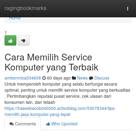
Home
ragingbookmarks
Togg
navi
Home
1
Cara Memilih Service
Komputer yang Terbaik
ambermioa534608
60 days ago
News
Discuss
Untuk memperoleh komputer yang selalu berfungsi secara
optimal, penting untuk memilih service komputer yang berkualitas
. Pertimbangkan reputasi pusat service, cek ulasan dari
konsumen lain, dan telaah
https://haseebacob040500.activoblog.com/53078344/tips-
memilih-jasa-komputer-yang-tepat
Comments
Who Upvoted