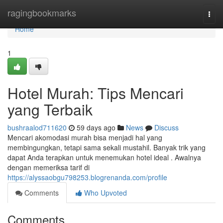
Home
ragingbookmarks
Togg
navi
Home
1
Hotel Murah: Tips Mencari
yang Terbaik
bushraalod711620
59 days ago
News
Discuss
Mencari akomodasi murah bisa menjadi hal yang
membingungkan, tetapi sama sekali mustahil. Banyak trik yang
dapat Anda terapkan untuk menemukan hotel ideal . Awalnya
dengan memeriksa tarif di
https://alyssaobgu798253.blogrenanda.com/profile
Comments
Who Upvoted
Comments