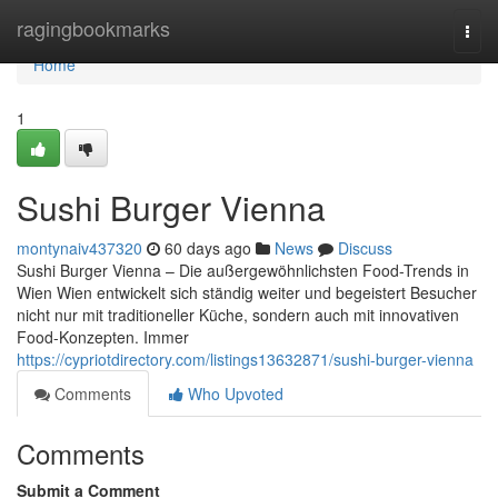
Home
ragingbookmarks
Togg
navi
Home
1
Sushi Burger Vienna
montynaiv437320
60 days ago
News
Discuss
Sushi Burger Vienna – Die außergewöhnlichsten Food-Trends in
Wien Wien entwickelt sich ständig weiter und begeistert Besucher
nicht nur mit traditioneller Küche, sondern auch mit innovativen
Food-Konzepten. Immer
https://cypriotdirectory.com/listings13632871/sushi-burger-vienna
Comments
Who Upvoted
Comments
Submit a Comment