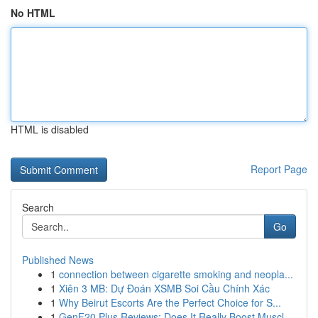
No HTML
HTML is disabled
Report Page
Search
Go
Published News
1
connection between cigarette smoking and neopla...
1
Xiên 3 MB: Dự Đoán XSMB Soi Cầu Chính Xác
1
Why Beirut Escorts Are the Perfect Choice for S...
1
GenF20 Plus Reviews: Does It Really Boost Muscl...