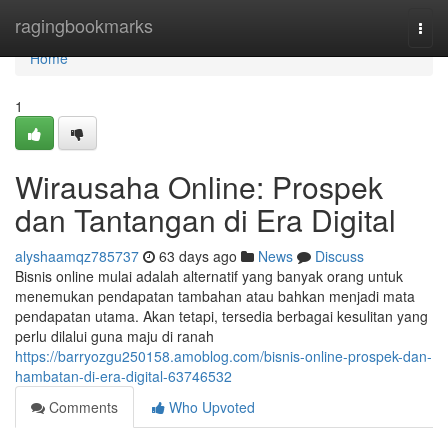
Home
ragingbookmarks
Togg
navi
Home
1
Wirausaha Online: Prospek
dan Tantangan di Era Digital
alyshaamqz785737
63 days ago
News
Discuss
Bisnis online mulai adalah alternatif yang banyak orang untuk
menemukan pendapatan tambahan atau bahkan menjadi mata
pendapatan utama. Akan tetapi, tersedia berbagai kesulitan yang
perlu dilalui guna maju di ranah
https://barryozgu250158.amoblog.com/bisnis-online-prospek-dan-
hambatan-di-era-digital-63746532
Comments
Who Upvoted