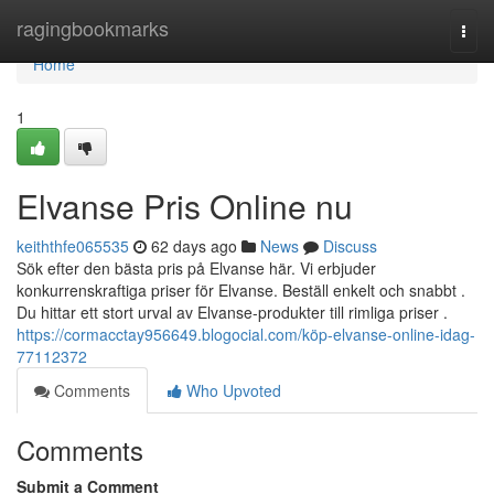
Home
ragingbookmarks
Togg
navi
Home
1
Elvanse Pris Online nu
keiththfe065535
62 days ago
News
Discuss
Sök efter den bästa pris på Elvanse här. Vi erbjuder
konkurrenskraftiga priser för Elvanse. Beställ enkelt och snabbt .
Du hittar ett stort urval av Elvanse-produkter till rimliga priser .
https://cormacctay956649.blogocial.com/köp-elvanse-online-idag-
77112372
Comments
Who Upvoted
Comments
Submit a Comment