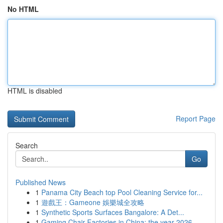
No HTML
HTML is disabled
Report Page
Search
Go
Published News
1
Panama City Beach top Pool Cleaning Service for...
1
遊戲王：Gameone 娛樂城全攻略
1
Synthetic Sports Surfaces Bangalore: A Det...
1
Gaming Chair Factories in China: the year 2026 ...