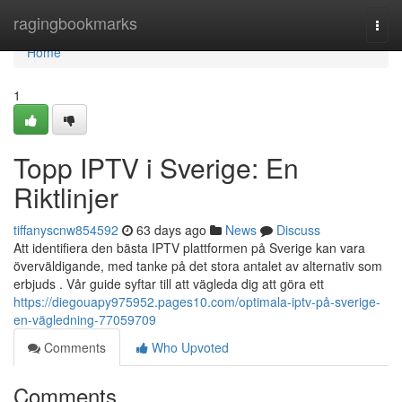
Home
ragingbookmarks
Togg
navi
Home
1
Topp IPTV i Sverige: En
Riktlinjer
tiffanyscnw854592
63 days ago
News
Discuss
Att identifiera den bästa IPTV plattformen på Sverige kan vara
överväldigande, med tanke på det stora antalet av alternativ som
erbjuds . Vår guide syftar till att vägleda dig att göra ett
https://diegouapy975952.pages10.com/optimala-iptv-på-sverige-
en-vägledning-77059709
Comments
Who Upvoted
Comments