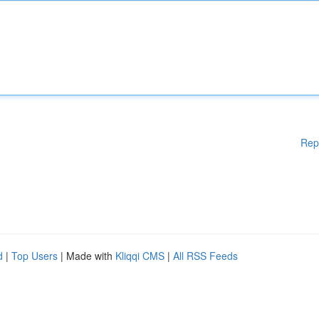
Rep
d
|
Top Users
| Made with
Kliqqi CMS
|
All RSS Feeds