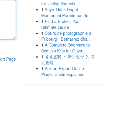
for lasting financia...
1
Saya Tidak Dapat
Memenuhi Permintaan Ini
1
Find a Broker: Your
Ultimate Guide
1
Cours de photographie à
Fribourg : Démarrez dès...
1
A Complete Overview to
Scottish Kilts for Guys:...
1
爸爸点我 ： 新手父母 的 育
ort Page
儿攻略
1
Ask an Expert Online:
Plastic Costs Explained