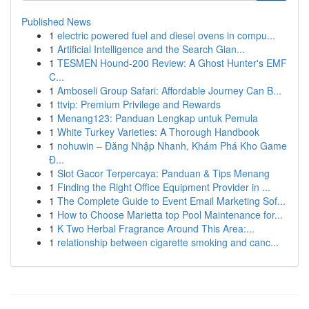
Published News
1
electric powered fuel and diesel ovens in compu...
1
Artificial Intelligence and the Search Gian...
1
TESMEN Hound-200 Review: A Ghost Hunter's EMF
C...
1
Amboseli Group Safari: Affordable Journey Can B...
1
ttvip: Premium Privilege and Rewards
1
Menang123: Panduan Lengkap untuk Pemula
1
White Turkey Varieties: A Thorough Handbook
1
nohuwin – Đăng Nhập Nhanh, Khám Phá Kho Game
Đ...
1
Slot Gacor Terpercaya: Panduan & Tips Menang
1
Finding the Right Office Equipment Provider in ...
1
The Complete Guide to Event Email Marketing Sof...
1
How to Choose Marietta top Pool Maintenance for...
1
K Two Herbal Fragrance Around This Area:...
1
relationship between cigarette smoking and canc...