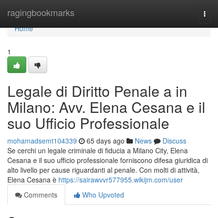
Home
ragingbookmarks
Togg
navi
Home
1
Legale di Diritto Penale a in
Milano: Avv. Elena Cesana e il
suo Ufficio Professionale
mohamadsemt104339
65 days ago
News
Discuss
Se cerchi un legale criminale di fiducia a Milano City, Elena
Cesana e il suo ufficio professionale forniscono difesa giuridica di
alto livello per cause riguardanti al penale. Con molti di attività,
Elena Cesana è
https://sairawvvr577955.wikijm.com/user
Comments
Who Upvoted