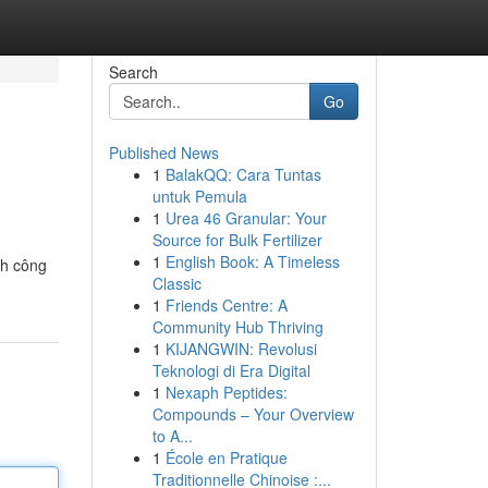
Search
Go
Published News
1
BalakQQ: Cara Tuntas
untuk Pemula
1
Urea 46 Granular: Your
Source for Bulk Fertilizer
1
English Book: A Timeless
nh công
Classic
1
Friends Centre: A
Community Hub Thriving
1
KIJANGWIN: Revolusi
Teknologi di Era Digital
1
Nexaph Peptides:
Compounds – Your Overview
to A...
1
École en Pratique
Traditionnelle Chinoise :...