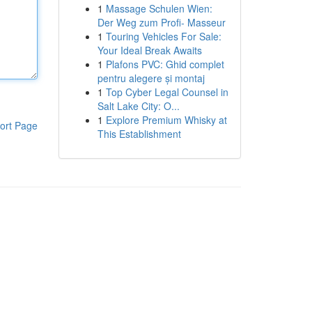
1
Massage Schulen Wien:
Der Weg zum Profi- Masseur
1
Touring Vehicles For Sale:
Your Ideal Break Awaits
1
Plafons PVC: Ghid complet
pentru alegere și montaj
1
Top Cyber Legal Counsel in
Salt Lake City: O...
1
Explore Premium Whisky at
ort Page
This Establishment