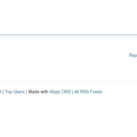
Rep
d
|
Top Users
| Made with
Kliqqi CMS
|
All RSS Feeds