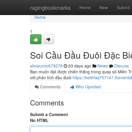
Home
ragingbookmarks
Home
New
Submit
Home
1
Soi Cầu Đầu Đuôi Đặc Bi
aliciaumic679278
63 days ago
News
Discuss
Bạn muốn đạt được chiến thắng trong quay số Miền Tr
với phân tích đầu đuôi
https://keithfaij757147.thenerds
Comments
Who Upvoted
Comments
Submit a Comment
No HTML