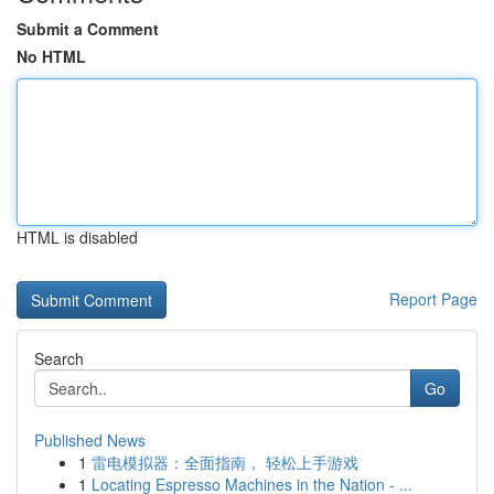
Submit a Comment
No HTML
HTML is disabled
Report Page
Search
Go
Published News
1
雷电模拟器：全面指南， 轻松上手游戏
1
Locating Espresso Machines in the Nation - ...