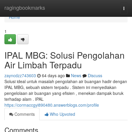
Home
ragingbookmarks
Togg
navi
Home
1
IPAL MBG: Solusi Pengolahan
Air Limbah Terpadu
zayncdzz743603
64 days ago
News
Discuss
Solusi ideal untuk masalah pengolahan air buangan hadir dengan
IPAL MBG, sebuah sistem terpadu . Sistem ini menyediakan
pengelolaan air buangan yang efisien , menekan dampak buruk
terhadap alam . IPAL
https://cormaccgyi890480.answerblogs.com/profile
Comments
Who Upvoted
Comments