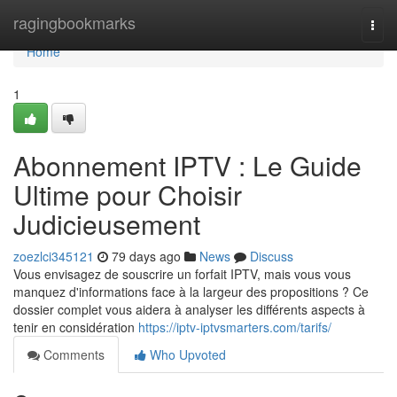
Home
ragingbookmarks
Togg
navi
Home
1
Abonnement IPTV : Le Guide
Ultime pour Choisir
Judicieusement
zoezlci345121
79 days ago
News
Discuss
Vous envisagez de souscrire un forfait IPTV, mais vous vous
manquez d'informations face à la largeur des propositions ? Ce
dossier complet vous aidera à analyser les différents aspects à
tenir en considération
https://iptv-iptvsmarters.com/tarifs/
Comments
Who Upvoted