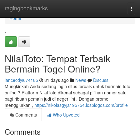
Home
ragingbookmarks
Togg
navi
Home
1
NilaiToto: Tempat Terbaik
Bermain Togel Online?
lancecdyi674185
81 days ago
News
Discuss
Mungkinkah Anda sedang ingin situs terbaik untuk bermain toto
online ? Platform NilaiToto dikenal sebagai pilihan nomor satu
bagi ribuan pemain judi di negeri ini . Dengan promo
menggiurkan ,
https://nikolasgyja195754.losblogos.com/profile
Comments
Who Upvoted
Comments