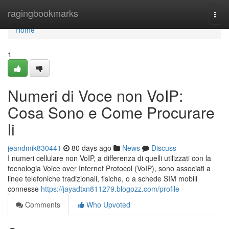
Home
ragingbookmarks
Togg
navi
Home
1
Numeri di Voce non VoIP:
Cosa Sono e Come Procurare
li
jeandmik830441
80 days ago
News
Discuss
I numeri cellulare non VoIP, a differenza di quelli utilizzati con la
tecnologia Voice over Internet Protocol (VoIP), sono associati a
linee telefoniche tradizionali, fisiche, o a schede SIM mobili
connesse
https://jayadtxn811279.blogozz.com/profile
Comments
Who Upvoted