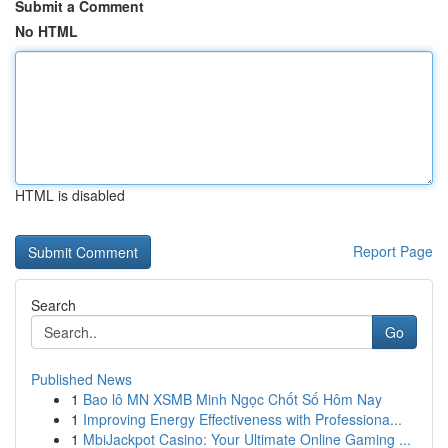
Submit a Comment
No HTML
HTML is disabled
Report Page
Search
Go
Published News
1
Bao lô MN XSMB Minh Ngọc Chốt Số Hôm Nay
1
Improving Energy Effectiveness with Professiona...
1
MbiJackpot Casino: Your Ultimate Online Gaming ...