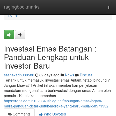
Home
ragingbookmarks
Togg
navi
Home
1
Investasi Emas Batangan :
Panduan Lengkap untuk
Investor Baru
sashaxadn900586
82 days ago
News
Discuss
Tertarik untuk memasuki investasi emas Antam, tetapi bingung ?
Jangan khawatir! Artikel ini akan memberikan penjelasan
mendalam mengenai cara berinvestasi dengan emas Antam oleh
pemula . Kami akan membahas
https://ronaldomin102364.isblog.net/tabungan-emas-logam-
mulia-panduan-detail-untuk-mereka-yang-baru-mulai-58571932
Comments
Who Upvoted