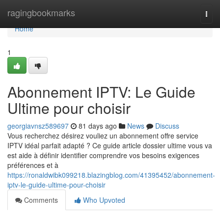
Home
ragingbookmarks
Togg
navi
Home
1
Abonnement IPTV: Le Guide
Ultime pour choisir
georgiavnsz589697
81 days ago
News
Discuss
Vous recherchez désirez vouliez un abonnement offre service
IPTV idéal parfait adapté ? Ce guide article dossier ultime vous va
est aide à définir identifier comprendre vos besoins exigences
préférences et à
https://ronaldwibk099218.blazingblog.com/41395452/abonnement-
iptv-le-guide-ultime-pour-choisir
Comments
Who Upvoted