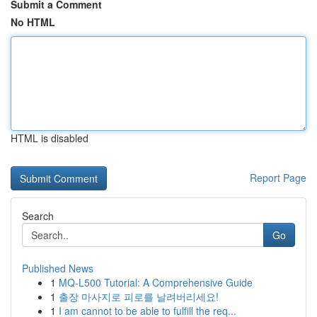
Submit a Comment
No HTML
HTML is disabled
Report Page
Search
Go
Published News
1
MQ-L500 Tutorial: A Comprehensive Guide
1
출장 마사지로 피로를 날려버리세요!
1
I am cannot to be able to fulfill the req...