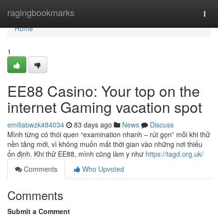
Home
ragingbookmarks
Togg
navi
Home
1
EE88 Casino: Your top on the
internet Gaming vacation spot
emiliabwzk484034
83 days ago
News
Discuss
Mình từng có thói quen “examination nhanh – rút gọn” mỗi khi thử
nền tảng mới, vì không muốn mất thời gian vào những nơi thiếu
ổn định. Khi thử EE88, mình cũng làm y như
https://tagd.org.uk/
Comments
Who Upvoted
Comments
Submit a Comment