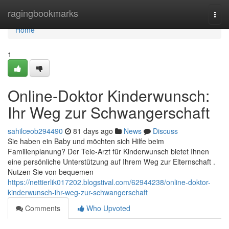
Home
ragingbookmarks
Togg
navi
Home
1
Online-Doktor Kinderwunsch:
Ihr Weg zur Schwangerschaft
sahilceob294490
81 days ago
News
Discuss
Sie haben ein Baby und möchten sich Hilfe beim
Familienplanung? Der Tele-Arzt für Kinderwunsch bietet Ihnen
eine persönliche Unterstützung auf Ihrem Weg zur Elternschaft .
Nutzen Sie von bequemen
https://nettierlik017202.blogstival.com/62944238/online-doktor-
kinderwunsch-ihr-weg-zur-schwangerschaft
Comments
Who Upvoted