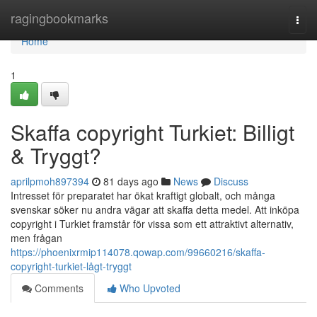
Home
ragingbookmarks
Togg
navi
Home
1
Skaffa copyright Turkiet: Billigt
& Tryggt?
aprilpmoh897394
81 days ago
News
Discuss
Intresset för preparatet har ökat kraftigt globalt, och många
svenskar söker nu andra vägar att skaffa detta medel. Att inköpa
copyright i Turkiet framstår för vissa som ett attraktivt alternativ,
men frågan
https://phoenixrmip114078.qowap.com/99660216/skaffa-
copyright-turkiet-lågt-tryggt
Comments
Who Upvoted