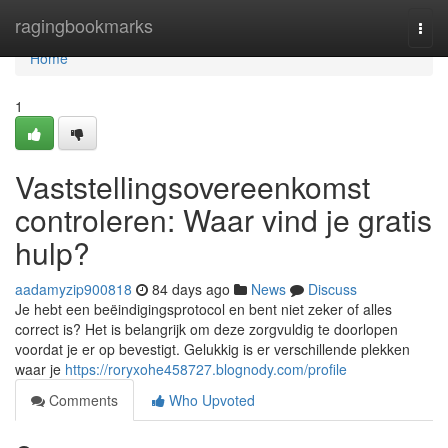
Home
ragingbookmarks
Togg
navi
Home
1
Vaststellingsovereenkomst
controleren: Waar vind je gratis
hulp?
aadamyzip900818
84 days ago
News
Discuss
Je hebt een beëindigingsprotocol en bent niet zeker of alles
correct is? Het is belangrijk om deze zorgvuldig te doorlopen
voordat je er op bevestigt. Gelukkig is er verschillende plekken
waar je
https://roryxohe458727.blognody.com/profile
Comments
Who Upvoted