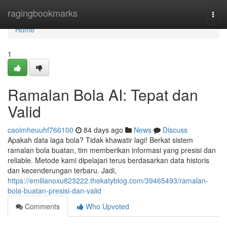
Home
ragingbookmarks
Togg
navi
Home
1
Ramalan Bola AI: Tepat dan
Valid
caoimheuuhf766100
84 days ago
News
Discuss
Apakah data laga bola? Tidak khawatir lagi! Berkat sistem
ramalan bola buatan, tim memberikan informasi yang presisi dan
reliable. Metode kami dipelajari terus berdasarkan data historis
dan kecenderungan terbaru. Jadi,
https://emilianoxu823222.thekatyblog.com/39465493/ramalan-
bola-buatan-presisi-dan-valid
Comments
Who Upvoted