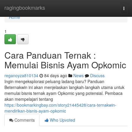
Home
ragingbookmarks
Togg
navi
Home
1
Cara Panduan Ternak :
Memulai Bisnis Ayam Opkomic
reganoyza810134
84 days ago
News
Discuss
Ingin mengeksplorasi peluang ladang baru? Panduan
Beternakwin ini akan menjelaskan langkah-langkah utama untuk
memulai bisnis ternak ayam Opkomic yang potensial. Pembaca
akan mempelajari tentang
https://bookmarkingbay.com/story21445428/cara-ternakwin-
mendirikan-bisnis-ayam-opkomic
Comments
Who Upvoted