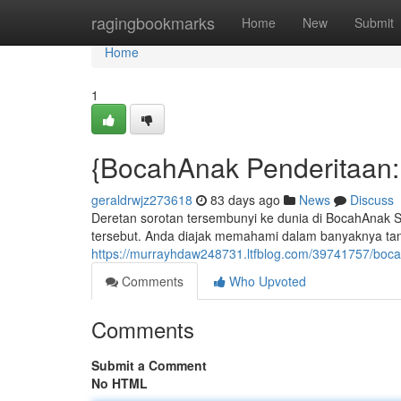
Home
ragingbookmarks
Home
New
Submit
Home
1
{BocahAnak Penderitaan: 
geraldrwjz273618
83 days ago
News
Discuss
Deretan sorotan tersembunyi ke dunia di BocahAnak S
tersebut. Anda diajak memahami dalam banyaknya tanta
https://murrayhdaw248731.ltfblog.com/39741757/bocah
Comments
Who Upvoted
Comments
Submit a Comment
No HTML