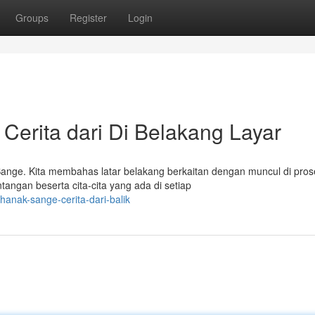
Groups
Register
Login
Cerita dari Di Belakang Layar
ange. Kita membahas latar belakang berkaitan dengan muncul di prose
ngan beserta cita-cita yang ada di setiap
anak-sange-cerita-dari-balik