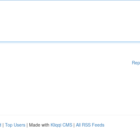
Rep
d
|
Top Users
| Made with
Kliqqi CMS
|
All RSS Feeds