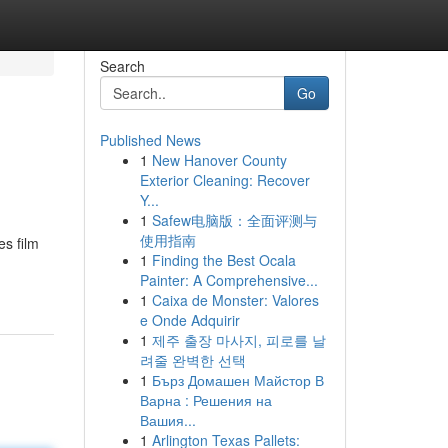
Search
Go
Published News
1
New Hanover County
Exterior Cleaning: Recover
Y...
1
Safew电脑版：全面评测与
使用指南
s film
1
Finding the Best Ocala
Painter: A Comprehensive...
1
Caixa de Monster: Valores
e Onde Adquirir
1
제주 출장 마사지, 피로를 날
려줄 완벽한 선택
1
Бърз Домашен Майстор В
Варна : Решения на
Вашия...
1
Arlington Texas Pallets: