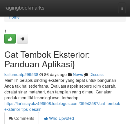
Home
ragingbookmarks
Togg
navi
Home
1
Cat Tembok Eksterior:
Panduan Aplikasi}
kallumqatp299538
86 days ago
News
Discuss
Memilih pelapis dinding eksterior yang tepat untuk bangunan
Anda tak hal sederhana. Evaluasi aspek seperti iklim daerah,
derajat sinar matahari, dan tampilan yang dimau. Gunakan
produk memiliki teknologi awet terhadap
https://larissayukz496508.losblogos.com/39942587/cat-tembok-
eksterior-tips-desain
Comments
Who Upvoted