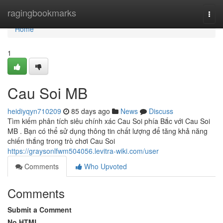
Home
ragingbookmarks
Togg
navi
Home
1
Cau Soi MB
heidiyqyn710209
85 days ago
News
Discuss
Tìm kiếm phân tích siêu chính xác Cau Soi phía Bắc với Cau Soi
MB . Bạn có thể sử dụng thông tin chất lượng để tăng khả năng
chiến thắng trong trò chơi Cau Soi
https://graysonlfwm504056.levitra-wiki.com/user
Comments
Who Upvoted
Comments
Submit a Comment
No HTML