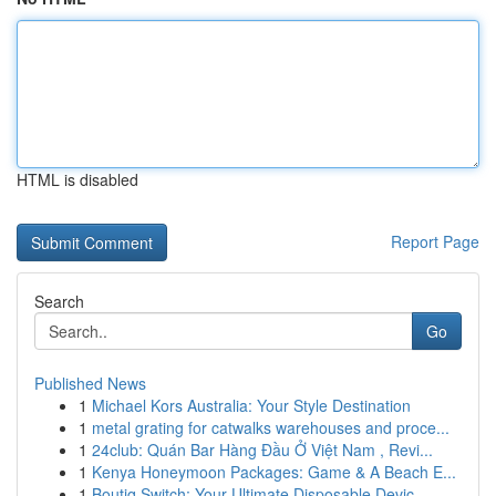
HTML is disabled
Report Page
Search
Go
Published News
1
Michael Kors Australia: Your Style Destination
1
metal grating for catwalks warehouses and proce...
1
24club: Quán Bar Hàng Đầu Ở Việt Nam , Revi...
1
Kenya Honeymoon Packages: Game & A Beach E...
1
Boutiq Switch: Your Ultimate Disposable Devic...