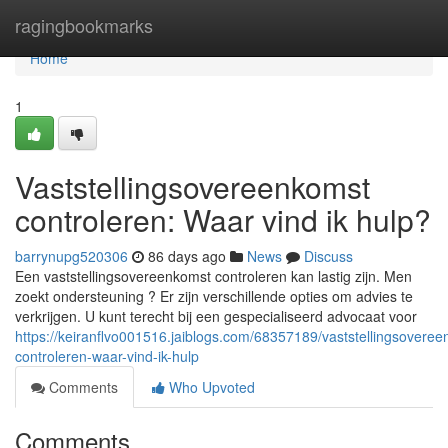
Home
ragingbookmarks
Home
1
Vaststellingsovereenkomst
controleren: Waar vind ik hulp?
barrynupg520306
86 days ago
News
Discuss
Een vaststellingsovereenkomst controleren kan lastig zijn. Men
zoekt ondersteuning ? Er zijn verschillende opties om advies te
verkrijgen. U kunt terecht bij een gespecialiseerd advocaat voor
https://keiranflvo001516.jaiblogs.com/68357189/vaststellingsovere
controleren-waar-vind-ik-hulp
Comments
Who Upvoted
Comments