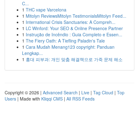
C...
1
THC vape Varcelona
1
Mitolyn ReviewsMitolyn TestimonialsMitolyn Feed...
1
International Crisis Sanctuaries: A Compreh...
1
LC Winford: Your SEO & Online Presence Partner
1
Instrução de Incêndio : Guia Completo e Essen...
1
The Fiery Oath: A Tiefling Paladin's Tale
1
Cara Mudah Menang123 copyright: Panduan
Lengkap...
1
홍대 피부과: 개인 맞춤 해결책으로 가죽 문제 해소
Copyright © 2026 |
Advanced Search
|
Live
|
Tag Cloud
|
Top
Users
| Made with
Kliqqi CMS
|
All RSS Feeds