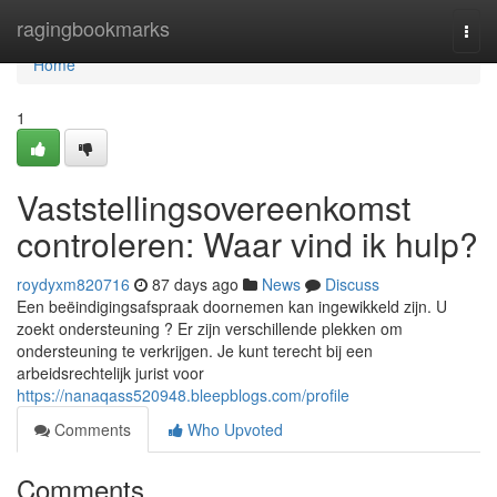
Home
ragingbookmarks
Togg
navi
Home
1
Vaststellingsovereenkomst
controleren: Waar vind ik hulp?
roydyxm820716
87 days ago
News
Discuss
Een beëindigingsafspraak doornemen kan ingewikkeld zijn. U
zoekt ondersteuning ? Er zijn verschillende plekken om
ondersteuning te verkrijgen. Je kunt terecht bij een
arbeidsrechtelijk jurist voor
https://nanaqass520948.bleepblogs.com/profile
Comments
Who Upvoted
Comments