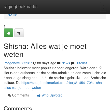
Home
ragingbookmarks
Togg
navi
Home
1
Shisha: Alles wat je moet
weten
imogendyii563967
88 days ago
News
Discuss
Shisha " beleven" meer populair onder jongeren. Wat " een " "?
Het is een authentiek" " dat shisha-tabak ". " " een zoete lucht" die
" een lange slang ademt". " " de shisha " gebruikt in de" Arabische
cultuur. De
https://scrapbookmarket.com/story21454170/shisha-
alles-wat-je-moet-weten
Comments
Who Upvoted
Comments