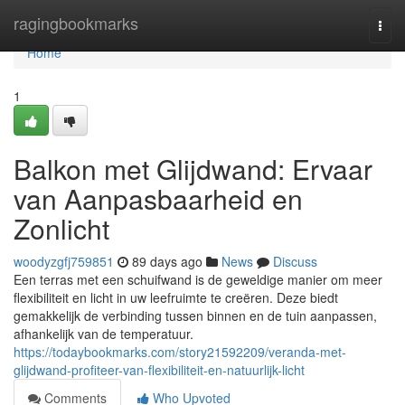
Home
ragingbookmarks
Togg
navi
Home
1
Balkon met Glijdwand: Ervaar
van Aanpasbaarheid en
Zonlicht
woodyzgfj759851
89 days ago
News
Discuss
Een terras met een schuifwand is de geweldige manier om meer
flexibiliteit en licht in uw leefruimte te creëren. Deze biedt
gemakkelijk de verbinding tussen binnen en de tuin aanpassen,
afhankelijk van de temperatuur.
https://todaybookmarks.com/story21592209/veranda-met-
glijdwand-profiteer-van-flexibiliteit-en-natuurlijk-licht
Comments
Who Upvoted