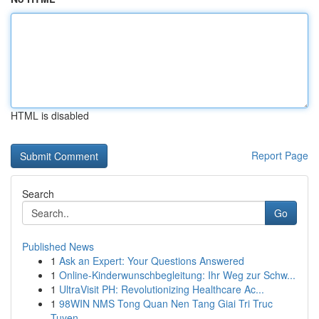
HTML is disabled
Report Page
Search
Go
Published News
1
Ask an Expert: Your Questions Answered
1
Online-Kinderwunschbegleitung: Ihr Weg zur Schw...
1
UltraVisit PH: Revolutionizing Healthcare Ac...
1
98WIN NMS Tong Quan Nen Tang Giai Tri Truc
Tuyen