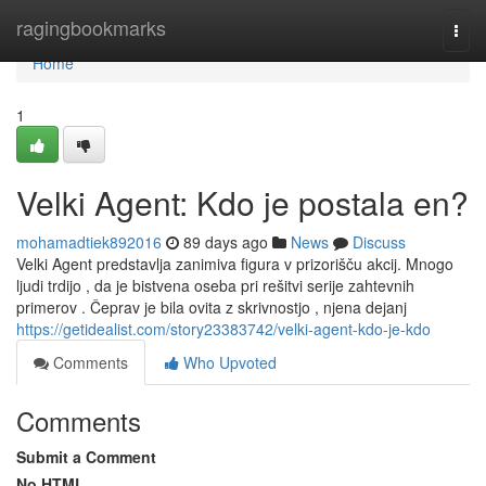
Home
ragingbookmarks
Togg
navi
Home
1
Velki Agent: Kdo je postala en?
mohamadtiek892016
89 days ago
News
Discuss
Velki Agent predstavlja zanimiva figura v prizorišču akcij. Mnogo
ljudi trdijo , da je bistvena oseba pri rešitvi serije zahtevnih
primerov . Čeprav je bila ovita z skrivnostjo , njena dejanj
https://getidealist.com/story23383742/velki-agent-kdo-je-kdo
Comments
Who Upvoted
Comments
Submit a Comment
No HTML