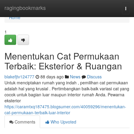
Home
ragingbookmarks
Togg
navi
Home
1
Menentukan Cat Permukaan
Terbaik: Eksterior & Ruangan
blakefjtv124777
88 days ago
News
Discuss
Untuk menciptakan rumah yang indah , pemilihan cat permukaan
adalah hal yang krusial . Pertimbangkan baik-baik variasi cat yang
cocok untuk bagian luar maupun interior rumah Anda. Pewarna
eksterior
https://caramtxq187475.blogsumer.com/40059296/menentukan-
cat-permukaan-terbaik-luar-interior
Comments
Who Upvoted