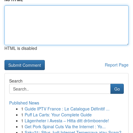
HTML is disabled
Report Page
Search
Go
Published News
1
Guide IPTV France : Le Catalogue Définitif ...
1
Puff La Carts: Your Complete Guide
1
Lägenheter i Avesta – Hitta ditt drömboende!
1
Get Pork Spinal Cuts Via the Internet : Yo...
1
Saku21: Situs Judi Internet Terpercaya atau Scam?