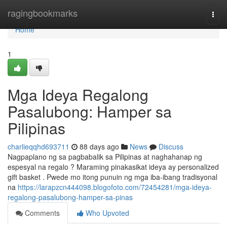
Home
ragingbookmarks
Togg
navi
Home
1
Mga Ideya Regalong
Pasalubong: Hamper sa
Pilipinas
charlieqqhd693711
88 days ago
News
Discuss
Nagpaplano ng sa pagbabalik sa Pilipinas at naghahanap ng
espesyal na regalo ? Maraming pinakasikat ideya ay personalized
gift basket . Pwede mo itong punuin ng mga iba-ibang tradisyonal
na
https://larapzcn444098.blogofoto.com/72454281/mga-ideya-
regalong-pasalubong-hamper-sa-pinas
Comments
Who Upvoted