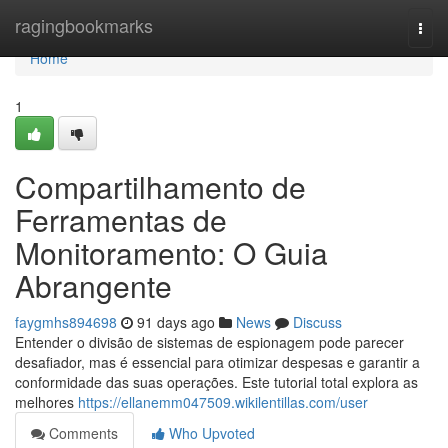
Home
ragingbookmarks
Togg
navi
Home
1
Compartilhamento de
Ferramentas de
Monitoramento: O Guia
Abrangente
faygmhs894698
91 days ago
News
Discuss
Entender o divisão de sistemas de espionagem pode parecer
desafiador, mas é essencial para otimizar despesas e garantir a
conformidade das suas operações. Este tutorial total explora as
melhores
https://ellanemm047509.wikilentillas.com/user
Comments
Who Upvoted