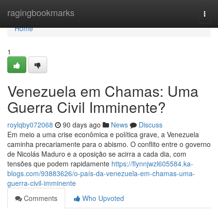
Home
ragingbookmarks
Togg
navi
Home
1
Venezuela em Chamas: Uma
Guerra Civil Imminente?
roylqby072068
90 days ago
News
Discuss
Em meio a uma crise econômica e política grave, a Venezuela
caminha precariamente para o abismo. O conflito entre o governo
de Nicolás Maduro e a oposição se acirra a cada dia, com
tensões que podem rapidamente
https://flynnjwzl605584.ka-
blogs.com/93883626/o-país-da-venezuela-em-chamas-uma-
guerra-civil-imminente
Comments
Who Upvoted