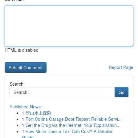
HTML is disabled
Report Page
Search
Go
Published News
1
新山水上探险
1
Fort Collins Garage Door Repair: Reliable Servi...
1
Get the Drug via the Internet: Your Explanation...
1
How Much Does a Taxi Cab Cost? A Detailed
Guide...