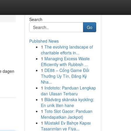
Search
Go
Published News
1
The evolving landscape of
charitable efforts in...
1
Managing Excess Waste
Efficiently with Rubbish ...
1
DE88 – Cổng Game Đổi
de dagen
Thưởng Uy Tín, Đăng Ký
Nha...
1
Indototo: Panduan Lengkap
dan Ulasan Terbaru
1
Blådvärg skånska kyckling:
En unik liten hane
1
Toto Slot Gacor: Panduan
Mendapatkan Jackpot}
1
Müstakil Ev Bahçe Kapısı
Tasarımları ve Fiya...