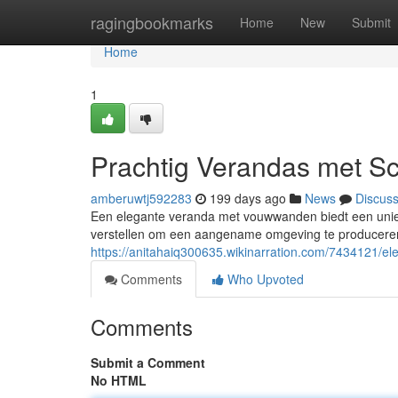
Home
ragingbookmarks
Home
New
Submit
Home
1
Prachtig Verandas met S
amberuwtj592283
199 days ago
News
Discus
Een elegante veranda met vouwwanden biedt een unie
verstellen om een aangename omgeving te producere
https://anitahaiq300635.wikinarration.com/7434121/
Comments
Who Upvoted
Comments
Submit a Comment
No HTML