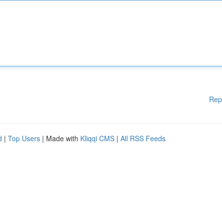
Rep
d
|
Top Users
| Made with
Kliqqi CMS
|
All RSS Feeds