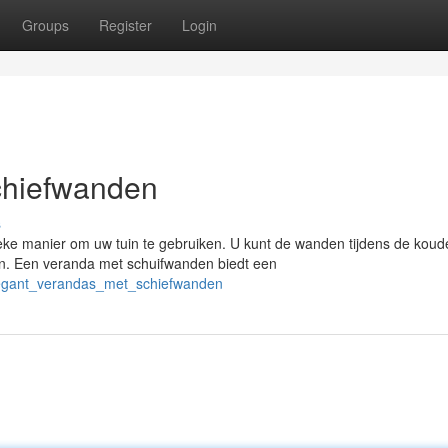
Groups
Register
Login
chiefwanden
s
ke manier om uw tuin te gebruiken. U kunt de wanden tijdens de kou
n. Een veranda met schuifwanden biedt een
elegant_verandas_met_schiefwanden